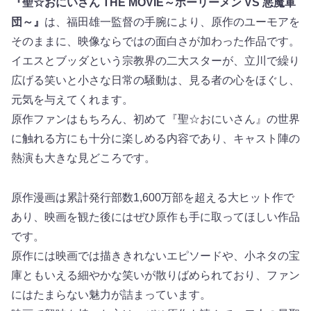
『聖☆おにいさん THE MOVIE～ホーリーメン VS 悪魔軍
団～』
は、福田雄一監督の手腕により、原作のユーモアを
そのままに、映像ならではの面白さが加わった作品です。
イエスとブッダという宗教界の二大スターが、立川で繰り
広げる笑いと小さな日常の騒動は、見る者の心をほぐし、
元気を与えてくれます。
原作ファンはもちろん、初めて『聖☆おにいさん』の世界
に触れる方にも十分に楽しめる内容であり、キャスト陣の
熱演も大きな見どころです。
原作漫画は累計発行部数1,600万部を超える大ヒット作で
あり、映画を観た後にはぜひ原作も手に取ってほしい作品
です。
原作には映画では描ききれないエピソードや、小ネタの宝
庫ともいえる細やかな笑いが散りばめられており、ファン
にはたまらない魅力が詰まっています。