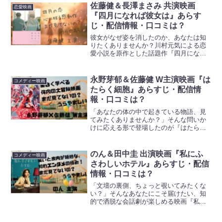
る繊細なキャラクターが共鳴し、観る者
佐藤健＆長澤まさみ 共演映画
恋愛映画
の心を癒します。こ...
『四月になれば彼女は』あらす
じ・配信情報・口コミは？
彼女がなぜ姿を消したのか、あなたは知
りたくありませんか？川村元気による恋
愛小説を原作とした話題作『四月になれ
ば彼女は』。春の訪れとともに、心に残
る愛の物語が幕を開けます。観る人の記
憶にそっと触れるような映画として、静
永野芽郁＆佐藤健 W主演映画『は
コメディー映画
かな感動を呼び起こします...
たらく細胞』あらすじ・配信情
報・口コミは？
「あなたの体の中で起きている物語、見
てみたくありませんか？」そんな問いか
けに応える形で登場したのが『はたらく
細胞』の実写映画です。日常の健康を支
える細胞たちの奮闘を描いたこの作品
は、2024年12月13日に劇場公開され、多
のん＆田中圭 出演映画『私にふ
コメディー映画
くのファンを惹きつ...
さわしいホテル』あらすじ・配信
情報・口コミは？
「文壇の裏側、ちょっと覗いてみたくな
い？」そんなあなたにこそ届けたい、知
的で洒脱な会話劇が楽しめる映画『私に
ふさわしいホテル』。2024年12月27日公
開、柚木麻子の原作を映画化した本作