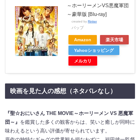
～ホーリーメンVS悪魔軍団
～豪華版 [Blu-ray]
created by
Rinker
バップ
Amazon
楽天市場
Yahooショッピング
メルカリ
映画を見た人の感想（ネタバレなし）
『聖☆おにいさん THE MOVIE～ホーリーメン VS 悪魔軍
団～』
を鑑賞した多くの観客からは、笑いと癒しが同時に
味わえるという高い評価が寄せられています。
原作の独特なギャグの世界観を損なわずに、福田雄一監督