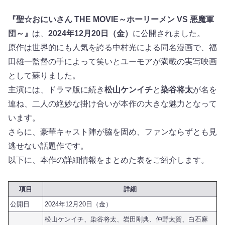
『聖☆おにいさん THE MOVIE～ホーリーメン VS 悪魔軍
団～』
は、
2024年12月20日（金）
に公開されました。
原作は世界的にも人気を誇る中村光による同名漫画で、福
田雄一監督の手によって笑いとユーモアが満載の実写映画
として蘇りました。
主演には、ドラマ版に続き
松山ケンイチ
と
染谷将太
が名を
連ね、二人の絶妙な掛け合いが本作の大きな魅力となって
います。
さらに、豪華キャスト陣が脇を固め、ファンならずとも見
逃せない話題作です。
以下に、本作の詳細情報をまとめた表をご紹介します。
項目
詳細
公開日
2024年12月20日（金）
松山ケンイチ、染谷将太、岩田剛典、仲野太賀、白石麻