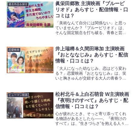
眞栄田郷敦 主演映画『ブルーピ
過去作品を探す
リオド』あらすじ・配信情報・口
コミは？
「美術なんて自分には関係ない」と思っ
ていませんか？『ブルーピリオド』は、
そんな固定観念を打ち破る、青春と芸術
が交差する感動作です。2024年に実写映
画として公開され、多くの観客に衝撃と
共感を与えました。本記事では、映画
井上瑞稀＆久間田琳加 主演映画
恋愛映画
『ブルーピリオド』の魅...
『おとななじみ』あらすじ・配信
情報・口コミは？
「大人になった幼なじみ、恋はどう変わ
る？」恋愛映画『おとななじみ』は、笑
いと胸きゅんが交錯する大人の青春ラブ
ストーリー。ただの幼なじみで終わらせ
たくない二人の関係に、あなたもきっと
共感するはず。キャストや原作、配信情
松村北斗＆上白石萌音 W主演映画
ヒューマン映画
報まで詳しく解説します。...
『夜明けのすべて』あらすじ・配
信情報・口コミは？
心が疲れたとき、そっと寄り添ってくれ
る物語があるとしたら――。『夜明けの
すべて』は、“生きづらさ”を抱える人々に
やさしく響く、静かで力強いヒューマン
ドラマです。上白石萌音×松村北斗が演じ