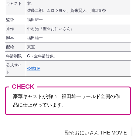
キャスト
衣、
佐藤二朗、ムロツヨシ、賀来賢人、川口春奈
監督
福田雄一
原作
中村光『聖☆おにいさん』
脚本
福田雄一
配給
東宝
年齢制限
G（全年齢対象）
公式サイ
公式HP
ト
CHECK
豪華キャストが揃い、福田雄一ワールド全開の作
品に仕上がっています。
聖☆おにいさん THE MOVIE