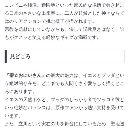
コンビニや銭湯、遊園地といった庶民的な場所で巻き起こ
る日常のささいな出来事に、二人が超然とした神々ならで
はのリアクションで挑む様子が描かれます。
宗教を題材にしていながらも、決して説教臭さはなく、誰
もがクスッと笑える軽妙なギャグが満載です。
見どころ
『聖☆おにいさん』
の最大の魅力は、イエスとブッダとい
う絶対的存在を、どこまでも人間くさく愛らしく描くとこ
ろにあります。
イエスの天然ボケと、ブッダのしっかり者でツッコミ役と
いう絶妙なバランスは、原作ファンから熱い支持を受けて
います。
また、立川という実在の街を舞台にしているため、聖地巡