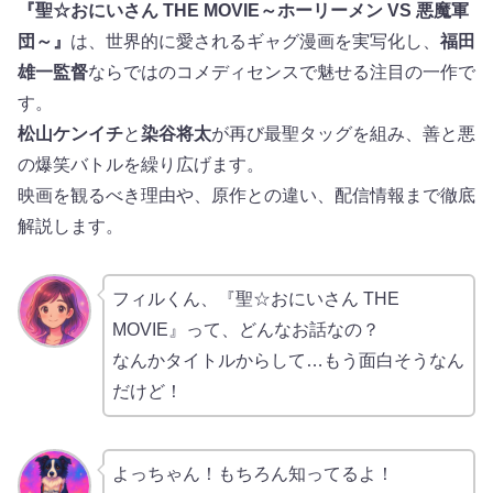
『聖☆おにいさん THE MOVIE～ホーリーメン VS 悪魔軍
団～』
は、世界的に愛されるギャグ漫画を実写化し、
福田
雄一監督
ならではのコメディセンスで魅せる注目の一作で
す。
松山ケンイチ
と
染谷将太
が再び最聖タッグを組み、善と悪
の爆笑バトルを繰り広げます。
映画を観るべき理由や、原作との違い、配信情報まで徹底
解説します。
フィルくん、『聖☆おにいさん THE
MOVIE』って、どんなお話なの？
なんかタイトルからして…もう面白そうなん
だけど！
よっちゃん！もちろん知ってるよ！