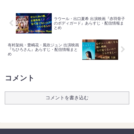
は、笑いと皮肉が交錯する大人の文芸コ
メディ。のん主演、...
ラウール・出口夏希 出演映画『赤羽骨子
のボディガード』あらすじ・配信情報ま
とめ
有村架純・豊嶋花・風吹ジュン 出演映画
『ちひろさん』あらすじ・配信情報まと
め
コメント
コメントを書き込む