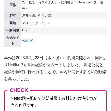
安田弘之「ちひろさん」（秋田書店「Eleganceイブ」連
原作
載）
脚本
澤井香織、今泉力哉
配給
アスミック・エース
年齢制限
PG12
公式サイ
公式HP
ト
本作は2023年2月23日（木・祝）に劇場公開され、同日よ
りNetflixでも世界配信がスタートしました。 劇場公開と
配信が同時に行われることで、国内外問わず多くの視聴者
を集めました。
CHECK
Netflix同時配信で話題沸騰！有村架純の演技力が
光る作品です。