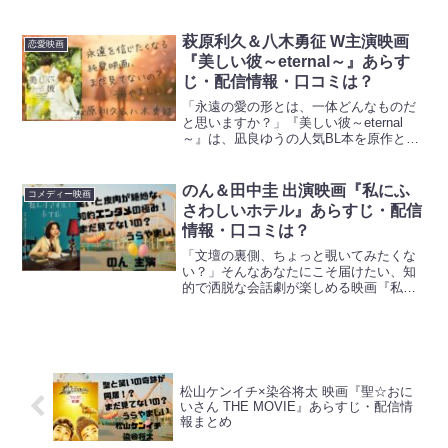
ストーリー。ただの幼なじみで終わらせ
たくない二人の関係に、あなたもきっと
共感するはず。キャストや原作、配信情
萩原利久＆八木勇征 W主演映画
恋愛映画
報まで詳しく解説します。...
『美しい彼～eternal～』あらす
じ・配信情報・口コミは？
「永遠の愛の形とは、一体どんなものだ
と思いますか？」『美しい彼～eternal
～』は、凪良ゆうの人気BL本を原作と
し、平良一成と清居奏の二人の運命が描
かれる話題の映画。ひらきよ ムーブメン
トを巻き起こした二人が、映画でどのよ
のん＆田中圭 出演映画『私にふ
コメディー映画
うに新たな世界を...
さわしいホテル』あらすじ・配信
情報・口コミは？
「文壇の裏側、ちょっと覗いてみたくな
い？」そんなあなたにこそ届けたい、知
的で洒脱な会話劇が楽しめる映画『私に
ふさわしいホテル』。2024年12月27日公
開、柚木麻子の原作を映画化した本作
は、笑いと皮肉が交錯する大人の文芸コ
メディ。のん主演、...
松山ケンイチ×染谷将太 映画『聖☆おに
いさん THE MOVIE』あらすじ・配信情
報まとめ