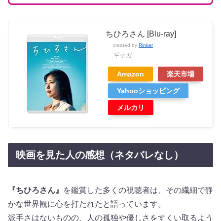
ちひろさん [Blu-ray]
created by
Rinker
ギャガ
Amazon
楽天市場
Yahooショッピング
メルカリ
映画を見た人の感想（ネタバレなし）
『ちひろさん』
を鑑賞した多くの視聴者は、その繊細で静
かな世界観に心を打たれたと語っています。
派手さはないものの、人の孤独や優しさをすくい取るよう