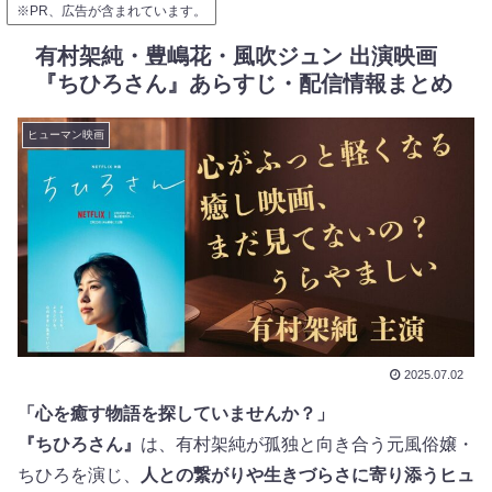
※PR、広告が含まれています。
有村架純・豊嶋花・風吹ジュン 出演映画
『ちひろさん』あらすじ・配信情報まとめ
ヒューマン映画
2025.07.02
「心を癒す物語を探していませんか？」
『ちひろさん』
は、有村架純が孤独と向き合う元風俗嬢・
ちひろを演じ、
人との繋がりや生きづらさに寄り添うヒュ