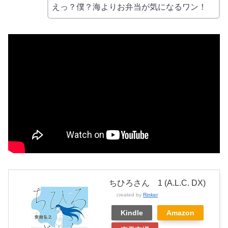
えっ？僕？海よりお弁当が気になるワン！
ちひろさん 1 (A.L.C. DX)
created by
Rinker
Kindle
Amazon