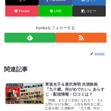
Pocket
LINE
コピー
kiyokaをフォローする
kiyoka
関連記事
草笛光子＆唐沢寿明 共演映画
コメディー映画
『九十歳。何がめでたい』あらす
じ・配信情報・口コミは？
「90歳、まだまだ主役になれる？」そん
な問いかけを胸に、人生を前向きに楽し
む姿を描いた感動作、『九十歳。何がめ