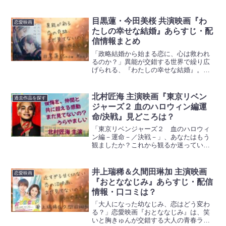
でたい』。人生の“終盤”を迎えても、ユー
モアとエネルギーを失わない女性の姿
は、あらゆる世代の心を揺さぶります。
目黒蓮・今田美桜 共演映画『わ
恋愛映画
映画化されたことで、...
たしの幸せな結婚』あらすじ・配
信情報まとめ
「政略結婚から始まる恋に、心は救われ
るのか？」異能が交錯する世界で繰り広
げられる、『わたしの幸せな結婚』。孤
独な少女と冷酷と噂される青年が紡ぐ恋
の行方に、多くの人が胸を焦がしていま
す。果たしてこの恋は幸せへと繋がるの
北村匠海 主演映画『東京リベン
過去作品を探す
か。原作との違いやキャス...
ジャーズ２ 血のハロウィン編運
命/決戦』見どころは？
「東京リベンジャーズ２ 血のハロウィ
ン編－運命－／決戦－」、あなたはもう
観ましたか？これから観るか迷っていま
せんか？気になる2部作の見どころ・魅力
を徹底解説します。続きを読めば、タケ
ミチの激動の旅に一層心が揺さぶられる
井上瑞稀＆久間田琳加 主演映画
恋愛映画
こと間違いなしです。フ...
『おとななじみ』あらすじ・配信
情報・口コミは？
「大人になった幼なじみ、恋はどう変わ
る？」恋愛映画『おとななじみ』は、笑
いと胸きゅんが交錯する大人の青春ラブ