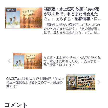
れ』は、独特な会話劇と深い人間ドラマ
で多くの映画ファンを惹きつけました。
広島を舞台に展開するこの映画は、テレ
福原遥・水上恒司 映画『あの花
恋愛映画
ビドラマ版とはまた...
が咲く丘で、君とまた出会えた
ら。』あらすじ・配信情報・口コ
ミは？
「戦時中の切ない恋物語に心揺さぶられ
たいと思いませんか？」『あの花が咲く
丘で、君とまた出会えたら。』は、福原
遥主演で話題となった青春恋愛映画で
す。涙なくして見られない感動作は、公
開から時間が経っても多くの人の心を掴
み続けています。現代と過去...
福原遥・水上恒司 映画『あの花が咲く丘
で、君とまた出会えたら。』あらすじ・
配信情報・口コミは？
GACKT&二階堂ふみ W主演映画『翔んで
埼玉～琵琶湖より愛をこめて～』続編の
魅力は？
コメント