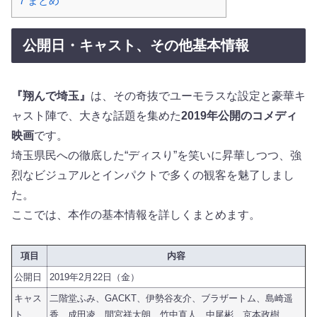
7
まとめ
公開日・キャスト、その他基本情報
『翔んで埼玉』
は、その奇抜でユーモラスな設定と豪華キ
ャスト陣で、大きな話題を集めた
2019年公開のコメディ
映画
です。
埼玉県民への徹底した“ディスり”を笑いに昇華しつつ、強
烈なビジュアルとインパクトで多くの観客を魅了しまし
た。
ここでは、本作の基本情報を詳しくまとめます。
項目
内容
公開日
2019年2月22日（金）
キャス
二階堂ふみ、GACKT、伊勢谷友介、ブラザートム、島崎遥
ト
香、成田凌、間宮祥太朗、竹中直人、中尾彬、京本政樹