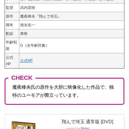
監督
武内英樹
原作
魔夜峰央『翔んで埼玉』
脚本
徳永友一
配給
東映
年齢制
G（全年齢対象）
限
公式
公式HP
HP
CHECK
魔夜峰央氏の原作を大胆に映像化した作品で、独
特のユーモアが際立っています。
翔んで埼玉 通常版 [DVD]
created by
Rinker