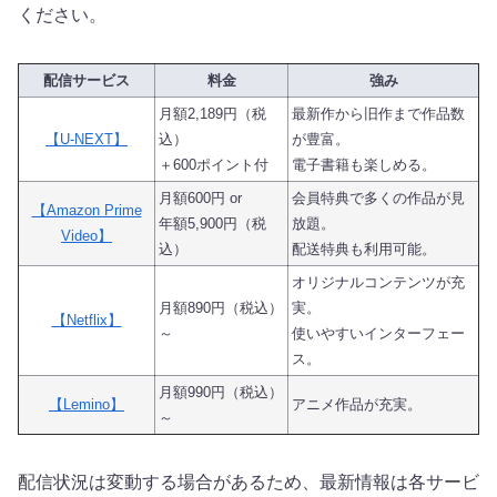
ください。
配信サービス
料金
強み
月額2,189円（税
最新作から旧作まで作品数
【U-NEXT】
込）
が豊富。
＋600ポイント付
電子書籍も楽しめる。
月額600円 or
会員特典で多くの作品が見
【Amazon Prime
年額5,900円（税
放題。
Video】
込）
配送特典も利用可能。
オリジナルコンテンツが充
月額890円（税込）
実。
【Netflix】
～
使いやすいインターフェー
ス。
月額990円（税込）
【Lemino】
アニメ作品が充実。
～
配信状況は変動する場合があるため、最新情報は各サービ