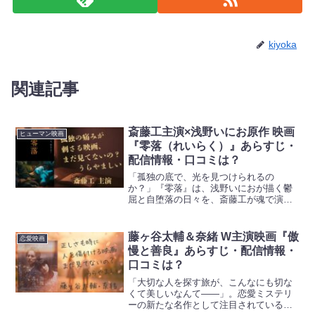
kiyoka
関連記事
斎藤工主演×浅野いにお原作 映画
ヒューマン映画
『零落（れいらく）』あらすじ・
配信情報・口コミは？
「孤独の底で、光を見つけられるの
か？」『零落』は、浅野いにおが描く鬱
屈と自堕落の日々を、斎藤工が魂で演じ
た衝撃の実写化作品です。虚無感に沈む
主人公の姿は、私たちが抱える“心の闇”を
鋭く突き刺します。あなたは、この映画
藤ヶ谷太輔＆奈緒 W主演映画『傲
恋愛映画
を観るべきかどうか、悩ん...
慢と善良』あらすじ・配信情報・
口コミは？
「大切な人を探す旅が、こんなにも切な
くて美しいなんて――」。恋愛ミステリ
ーの新たな名作として注目されている