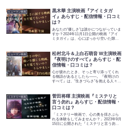
『傲慢と善良』。2024年秋に公開された
この映画は、辻村深月の同名小説を原作
とし、「婚活」「失踪」「被災地」な
黒木華 主演映画『アイミタガ
ヒューマン映画
ど、重厚なテーマを丁寧に...
イ』あらすじ・配信情報・口コミ
は？
あなたの“優しさ”は誰かにつながっていま
すか？2024年11月1日公開の映画『アイ
ミタガイ』は、心にぽっかり空いた隙間
をそっと埋めるヒューマンドラマ。黒木
華が演じる主人公・梓の行動が、やがて
周囲の人々の心を変えていく“やさしさの
松村北斗＆上白石萌音 W主演映画
ヒューマン映画
連鎖”が描か...
『夜明けのすべて』あらすじ・配
信情報・口コミは？
心が疲れたとき、そっと寄り添ってくれ
る物語があるとしたら――。『夜明けの
すべて』は、“生きづらさ”を抱える人々に
やさしく響く、静かで力強いヒューマン
ドラマです。上白石萌音×松村北斗が演じ
る繊細なキャラクターが共鳴し、観る者
菅田将暉 主演映画『ミステリと
ミステリー映画
の心を癒します。こ...
言う勿れ』あらすじ・配信情報・
口コミは？
「ミステリー映画で、心の奥を揺さぶら
れる体験をしてみませんか？」2023年9月
15日に公開された『ミステリと言う勿