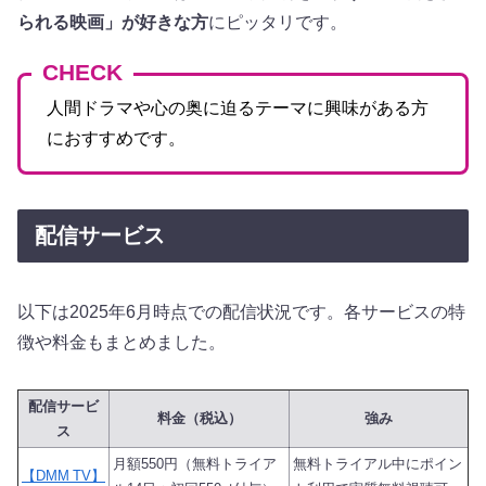
られる映画」が好きな方
にピッタリです。
CHECK
人間ドラマや心の奥に迫るテーマに興味がある方
におすすめです。
配信サービス
以下は2025年6月時点での配信状況です。各サービスの特
徴や料金もまとめました。
配信サービ
料金（税込）
強み
ス
月額550円（無料トライア
無料トライアル中にポイン
【DMM TV】