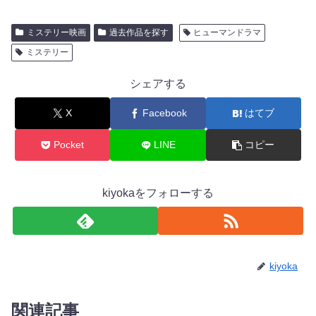
ミステリー映画
過去作品を探す
ヒューマンドラマ
ミステリー
シェアする
X
Facebook
はてブ
Pocket
LINE
コピー
kiyokaをフォローする
kiyoka
関連記事