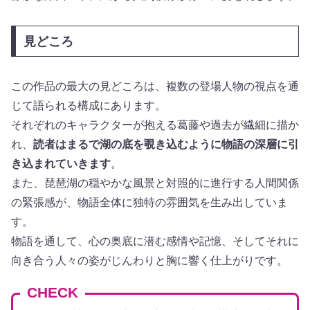
見どころ
この作品の最大の見どころは、複数の登場人物の視点を通
じて語られる構成にあります。
それぞれのキャラクターが抱える葛藤や過去が繊細に描か
れ、
読者はまるで湖の底を覗き込むように物語の深層に引
き込まれていきます
。
また、琵琶湖の穏やかな風景と対照的に進行する人間関係
の緊張感が、物語全体に独特の雰囲気を生み出していま
す。
物語を通して、心の奥底に潜む感情や記憶、そしてそれに
向き合う人々の姿がじんわりと胸に響く仕上がりです。
CHECK