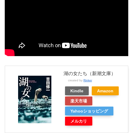
湖の女たち（新潮文庫）
created by
Rinker
Kindle
Amazon
楽天市場
Yahooショッピング
メルカリ