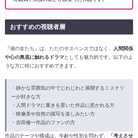
おすすめの視聴者層
『湖の女たち』は、ただのサスペンスではなく、
人間関係
や心の奥底に触れるドラマ
としても魅力的です。以下のよ
うな方に特におすすめできます。
・静かな雰囲気の中でじわじわと展開するミステリ
ーが好きな方
・人間ドラマに重きを置いた作品に惹かれる方
・映像美や自然の描写を楽しみたい方
・吉田修一作品のファンの方
作品のテーマや構成は、年齢や性別を問わず、
「考えさせ