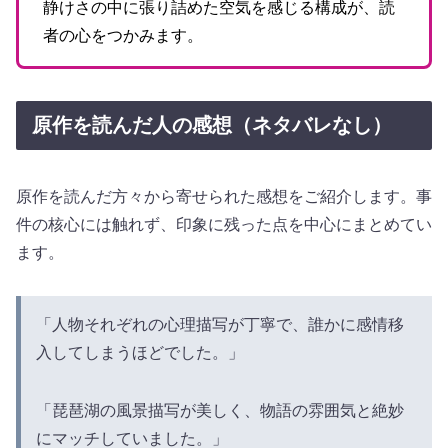
静けさの中に張り詰めた空気を感じる構成が、読
者の心をつかみます。
原作を読んだ人の感想（ネタバレなし）
原作を読んだ方々から寄せられた感想をご紹介します。事
件の核心には触れず、印象に残った点を中心にまとめてい
ます。
「人物それぞれの心理描写が丁寧で、誰かに感情移
入してしまうほどでした。」
「琵琶湖の風景描写が美しく、物語の雰囲気と絶妙
にマッチしていました。」