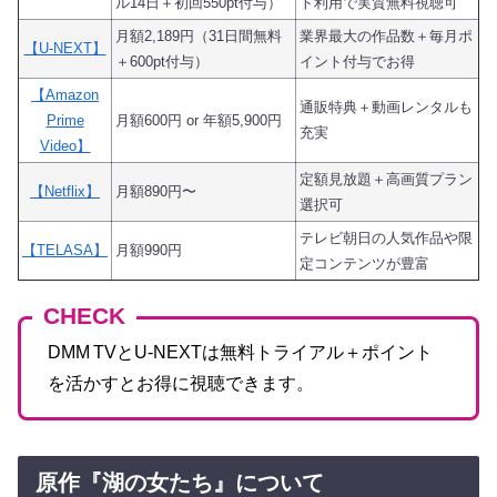
ル14日＋初回550pt付与）
ト利用で実質無料視聴可
月額2,189円（31日間無料
業界最大の作品数＋毎月ポ
【U‑NEXT】
＋600pt付与）
イント付与でお得
【Amazon
通販特典＋動画レンタルも
Prime
月額600円 or 年額5,900円
充実
Video】
定額見放題＋高画質プラン
【Netflix】
月額890円〜
選択可
テレビ朝日の人気作品や限
【TELASA】
月額990円
定コンテンツが豊富
CHECK
DMM TVとU‑NEXTは無料トライアル＋ポイント
を活かすとお得に視聴できます。
原作『湖の女たち』について