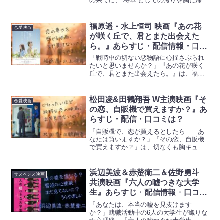
の果てに、“将軍”としての誇りを胸に帰還
する男たちの物語が、ついにスクリーン
で完結します。原作ファンも映画シリー
ズからのファンも満足できる濃厚な展開
福原遥・水上恒司 映画『あの花
恋愛映画
とは？続きが気にな...
が咲く丘で、君とまた出会えた
ら。』あらすじ・配信情報・口コ
ミは？
「戦時中の切ない恋物語に心揺さぶられ
たいと思いませんか？」『あの花が咲く
丘で、君とまた出会えたら。』は、福原
遥主演で話題となった青春恋愛映画で
す。涙なくして見られない感動作は、公
開から時間が経っても多くの人の心を掴
松田凌&田鶴翔吾 W主演映画『そ
恋愛映画
み続けています。現代と過去...
の恋、自販機で買えますか？』あ
らすじ・配信・口コミは？
「自販機で、恋が買えるとしたら――あ
なたは買いますか？」『その恋、自販機
で買えますか？』は、切なくも胸キュン
必至のラブストーリーです。2023年10月
1日に公開され、松田凌と田鶴翔吾が織り
なす独特の世界観が話題となっていま
浜辺美波＆赤楚衛二＆佐野勇斗
サスペンス映画
す。原作ファンはも...
共演映画『六人の嘘つきな大学
生』あらすじ・配信情報・口コミ
は？
「あなたは、本当の嘘を見抜けます
か？」就職活動中の6人の大学生が織りな