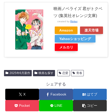
映画ノベライズ 君がトクベ
ツ (集英社オレンジ文庫)
created by
Rinker
Amazon
楽天市場
Yahooショッピング
メルカリ
2025年6月新作
映画を探す
恋愛
青春
シェアする
X
Facebook
はてブ
Pocket
LINE
コピー