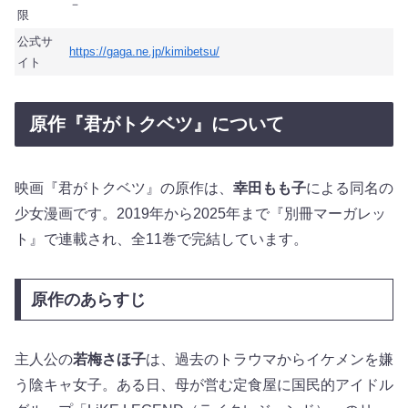
－
限
公式サ
https://gaga.ne.jp/kimibetsu/
イト
原作『君がトクベツ』について
映画『君がトクベツ』の原作は、
幸田もも子
による同名の
少女漫画です。2019年から2025年まで『別冊マーガレッ
ト』で連載され、全11巻で完結しています。
原作のあらすじ
主人公の
若梅さほ子
は、過去のトラウマからイケメンを嫌
う陰キャ女子。ある日、母が営む定食屋に国民的アイドル