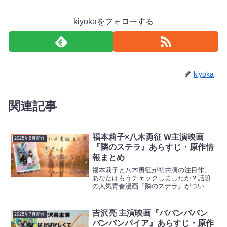
kiyokaをフォローする
kiyoka
関連記事
福本莉子×八木勇征 W主演映画
2025年8月新作
『隣のステラ』あらすじ・原作情
報まとめ
福本莉子と八木勇征が初共演の注目作、
あなたはもうチェックしましたか？話題
の人気青春漫画『隣のステラ』がついに
スクリーンに登場します。果たして、心
揺さぶる“すれ違い”の恋の行方とは？原作
の魅力、キャストの魅力、そして見逃せ
吉沢亮 主演映画『ババンババン
2025年7月新作
ない映画の見どころま...
バンバンパイア』あらすじ・原作