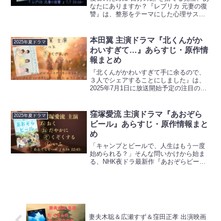
なたにありますか？『レプリカ 元妻の復
讐』は、整形をテーマにした心理サスペ
ンスドラマ。2025年夏にテレビ東京でス
タートする本作は、原作漫画が200万部を
突破した話題作を映像化したもの。主
本田翼 主演ドラマ『北くんがか
2025年夏ドラマ
演・トリンド...
わいすぎて…』あらすじ・原作情
報まとめ
『北くんがかわいすぎて手に余るので、
３人でシェアすることにしました』は、
2025年7月1日に放送開始予定の注目のド
ラマです。本作は、現代的な恋愛観を描
き、登場人物の成長と葛藤を織り交ぜた
新感覚ラブコメディとなっています。物
窪塚愛流 主演ドラマ『あおぞら
2025年夏ドラマ
語の中心は、3人の...
ビール』あらすじ・原作情報まと
め
「キャンプとビールで、人生はもう一度
始められる？」そんな問いかけから始ま
る、NHK夜ドラ最新作『あおぞらビー
ル』。2025年6月16日（月）放送開始の
本作は、窪塚愛流が初主演を務め、森沢
明夫の人気エッセイ集を原作に展開する
感動ドラマです。ビ...
妻夫木聡＆広瀬すず＆窪田正孝 出演映画