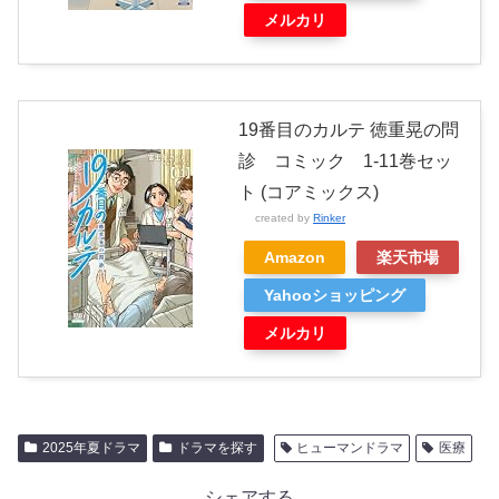
メルカリ
19番目のカルテ 徳重晃の問
診 コミック 1-11巻セッ
ト (コアミックス)
created by
Rinker
Amazon
楽天市場
Yahooショッピング
メルカリ
2025年夏ドラマ
ドラマを探す
ヒューマンドラマ
医療
シェアする