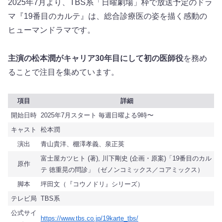
2025年7月より、TBS系「日曜劇場」枠で放送予定のドラ
マ『19番目のカルテ』は、総合診療医の姿を描く感動の
ヒューマンドラマです。
主演の松本潤がキャリア30年目にして初の医師役
を務め
ることで注目を集めています。
項目
詳細
開始日時
2025年7月スタート 毎週日曜よる9時〜
キャスト
松本潤
演出
青山貴洋、棚澤孝義、泉正英
富士屋カツヒト
(著),
川下剛史
(企画・原案)
「19番目のカル
原作
テ 徳重晃の問診」（ゼノンコミックス／コアミックス）
脚本
坪田文（『コウノドリ』シリーズ）
テレビ局
TBS系
公式サイ
https://www.tbs.co.jp/19karte_tbs/