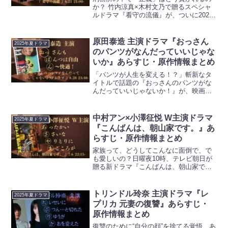
か？ 竹内涼真×木村文乃で贈るスペシャ
ルドラマ『看守の流儀』が、ついに2025
年6月21日に放送されます。刑務所を舞台
にした本格ミステリーでありながら、人
間の内面にも深く迫る骨太なストーリー
原田泰造 主演ドラマ『おっさん
2025年夏ドラマ
が注目を集めて...
のパンツがなんだっていいじゃな
いか』あらすじ・原作情報まとめ
「パンツが人生を変える！？」斬新なタ
イトルで話題の『おっさんのパンツがな
んだっていいじゃないか！』が、映画公
開を前にスペシャルドラマとして地上波
に登場します。常識にとらわれた“おっさ
ん”が、多様な価値観と出会い、自分らし
中村アン×小澤征悦 W主演ドラマ
2025年夏ドラマ
さを取り戻していく感...
『こんばんは、朝山家です。』あ
らすじ・原作情報まとめ
家族って、どうしてこんなに面倒で、で
も愛しいの？日曜夜10時、テレビ朝日が
贈る新ドラマ『こんばんは、朝山家で
す。』がついにスタート。中村アンと小
澤征悦が夫婦役で初共演、脚本は『百円
の恋』の足立紳。日々の生活に疲れたあ
トリンドル玲奈 主演ドラマ『レ
2025年夏ドラマ
なたへ贈る、共感度MAX...
プリカ 元妻の復讐』あらすじ・
原作情報まとめ
復讐のために“自分の顔”を捨てる覚悟、あ