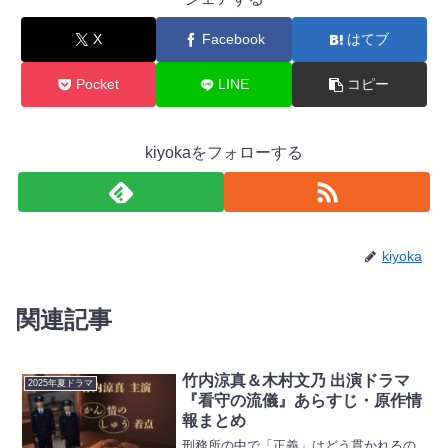
X
Facebook
はてブ
Pocket
LINE
コピー
kiyokaをフォローする
kiyoka
関連記事
竹内涼真＆木村文乃 出演ドラマ
2025年夏ドラマ
『看守の流儀』あらすじ・原作情
報まとめ
刑務所の中で「正義」はどう貫かれるの