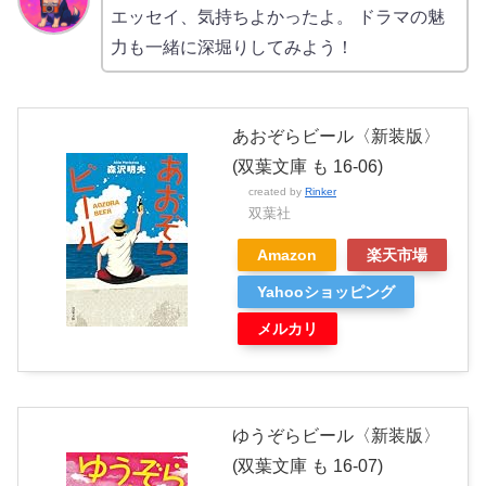
エッセイ、気持ちよかったよ。 ドラマの魅
力も一緒に深堀りしてみよう！
あおぞらビール〈新装版〉
(双葉文庫 も 16-06)
created by
Rinker
双葉社
Amazon
楽天市場
Yahooショッピング
メルカリ
ゆうぞらビール〈新装版〉
(双葉文庫 も 16-07)