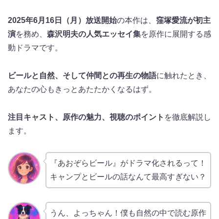
2025年6月16日（月）放送開始
の本作は、
窪塚愛流が初主
演
を務め、
森沢明夫の人気エッセイ集
を原作に展開する感
動ドラマです。
ビールと自然、そして仲間との再生の物語
に触れたとき、
あなたの心もきっとあたたかくなるはず。
注目キャスト、原作の魅力、視聴のポイント
を徹底解説し
ます。
『あおぞらビール』がドラマ化されるって！
キャンプとビールの話なんて最高すぎない？
うん、よっちゃん！僕も自然の中で読む原作