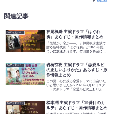
kiyoka
関連記事
神尾楓珠 主演ドラマ『はぐれ
2025年夏ドラマ
鴉』あらすじ・原作情報まとめ
「復讐か、恋か——。」神尾楓珠主演で
贈る新時代劇『はぐれ鴉』が2025年夏、
ついに放送されます。竹田藩を舞台に繰
り広げられる壮絶な運命の物語とは一体
どのような内容なのでしょうか？原作は
赤神諒による大藪春彦賞受賞作。重厚な
岩橋玄樹 主演ドラマ『恋愛ルビ
2025年夏ドラマ
世界観と、人間の業を...
の正しいふりかた』あらすじ・原
作情報まとめ
この夏、心に残る恋愛ドラマに出会いた
いと思いませんか？2025年7月13日スタ
ートの新ドラマ『恋愛ルビの正しいふり
かた』は、岩橋玄樹と相馬理が共演する
注目作。BL作品として人気を博したおげ
れつたなかの原作が、ついに実写化され
松本潤 主演ドラマ『19番目のカ
2025年夏ドラマ
ます。切なさと純...
ルテ』あらすじ・原作情報まとめ