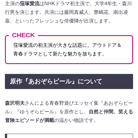
主演の
窪塚愛流
はNHKドラマ初主演で、大学4年生・森川
行男を演じます。共演には藤岡真威人、豊嶋花、南出凌
嘉、といったフレッシュな俳優陣が出演します。
CHECK
窪塚愛流の初主演が大きな話題に。アウトドア＆
青春ドラマとして新たな魅力を放ちます。
原作『あおぞらビール』について
森沢明夫
さんによる青春野遊びエッセイ集『あおぞらビー
ル』『ゆうぞらビール』を原作とし、
自然と仲間、笑える
冒険エピソードが満載
の温かい物語です。