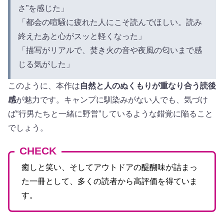
さ”を感じた」
「都会の喧騒に疲れた人にこそ読んでほしい。読み
終えたあと心がスッと軽くなった」
「描写がリアルで、焚き火の音や夜風の匂いまで感
じる気がした」
このように、本作は
自然と人のぬくもりが重なり合う読後
感
が魅力です。キャンプに馴染みがない人でも、気づけ
ば“行男たちと一緒に野営”しているような錯覚に陥ること
でしょう。
CHECK
癒しと笑い、そしてアウトドアの醍醐味が詰まっ
た一冊として、多くの読者から高評価を得ていま
す。