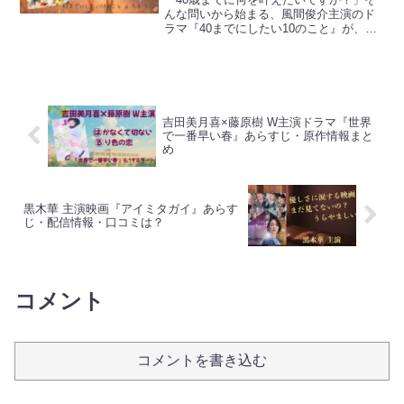
んな問いから始まる、風間俊介主演のド
ラマ『40までにしたい10のこと』が、つ
いにスタートします。大人同士の関係
性、年の差、上司と部下――さまざまな
要素が絡み合う、繊細でエモーショナル
な物語に注目です。原...
吉田美月喜×藤原樹 W主演ドラマ『世界
で一番早い春』あらすじ・原作情報まと
め
黒木華 主演映画『アイミタガイ』あらす
じ・配信情報・口コミは？
コメント
コメントを書き込む