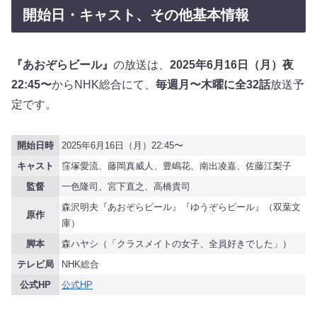
開始日・キャスト、その他基本情報
『あおぞらビール』
の放送は、
2025年6月16日（月）夜
22:45〜
からNHK総合にて、
毎週月〜木曜に全32話
放送予
定です。
開始日時
2025年6月16日（月）22:45〜
キャスト
窪塚愛流、藤岡真威人、豊嶋花、南出凌嘉、佐藤江梨子
監督
一色隆司、宮下直之、高橋貴司
森沢明夫『あおぞらビール』『ゆうぞらビール』（双葉文
原作
庫）
脚本
森ハヤシ（「クラスメイトの女子、全員好きでした」）
テレビ局
NHK総合
公式HP
公式HP