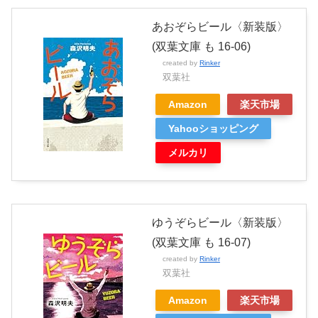
あおぞらビール〈新装版〉
(双葉文庫 も 16-06)
created by
Rinker
双葉社
Amazon
楽天市場
Yahooショッピング
メルカリ
ゆうぞらビール〈新装版〉
(双葉文庫 も 16-07)
created by
Rinker
双葉社
Amazon
楽天市場