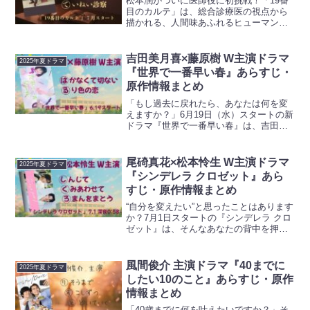
松本潤がついに医師役に初挑戦！「19番
目のカルテ」は、総合診療医の視点から
描かれる、人間味あふれるヒューマンド
ラマです。なぜ今、このテーマなのか？
医師として“診る”という行為の本質に、私
たちは何を感じ取れるのでしょうか。
吉田美月喜×藤原樹 W主演ドラマ
2025年夏ドラマ
2025年7月放送開...
『世界で一番早い春』あらすじ・
原作情報まとめ
「もし過去に戻れたら、あなたは何を変
えますか？」6月19日（水）スタートの新
ドラマ『世界で一番早い春』は、吉田美
月喜と藤原樹(THE RAMPAGE from
EXILE TRIBE)がW主演を務める話題のタ
イムスリップラブストーリーです。...
尾碕真花×松本怜生 W主演ドラマ
2025年夏ドラマ
『シンデレラ クロゼット』あら
すじ・原作情報まとめ
“自分を変えたい”と思ったことはあります
か？7月1日スタートの『シンデレラ クロ
ゼット』は、そんなあなたの背中を押し
てくれる青春ストーリーです。大学生活
に夢を抱いて上京した主人公が、女装男
子との出会いを通じて自分らしさを見つ
風間俊介 主演ドラマ『40までに
2025年夏ドラマ
けていく成長物語...
したい10のこと』あらすじ・原作
情報まとめ
「40歳までに何を叶えたいですか？」そ